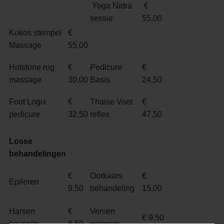
Yoga Nidra
€
sessie
55,00
Kokos stempel
€
Massage
55,00
Hotstone rug
€
Pedicure
€
massage
30,00
Basis
24,50
Foot Logix
€
Thaise Voet
€
pedicure
32,50
reflex
47,50
Losse
behandelingen
€
Oorkaars
€
Epileren
9,50
behandeling
15,00
Harsen
€
Verven
€ 9,50
bovenlip
8,50
wimpers