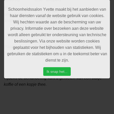
Harsen
Schoonheidssalon Yvette maakt bij het aanbieden van
€
Verven
onderbenen en
€ 8,50
haar diensten vanaf de website gebruik van cookies.
54,00
wenkbrauwen
knieën
Wij hechten waarde aan de bescherming van uw
privacy. Informatie over bezoeken aan deze website
wordt alleen gebruikt ter ondersteuning van technische
beslissingen. Via onze website worden cookies
Parafine
€
Parafine
€
geplaatst voor het bijhouden van statistieken. Wij
handen
17,50
voeten
17,50
gebruiken de statistieken om u in de toekomst beter van
dienst te zijn.
Ik snap het...
Tijdens de behandeling kunt u genieten van een bakje
koffie of een kopje thee.