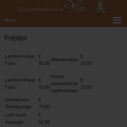
Menu
Prijslijst
Lakshmi Lotus
€
€
Manutermbox
Face
55,00
35,00
Kaash
Lakshmi Royal
€
€
ayurvedische
Face
75,00
35,00
voetmassage
Shirodhara /
€
Shirobyanga
75,00
Lomi Lomi
€
massage
52,00