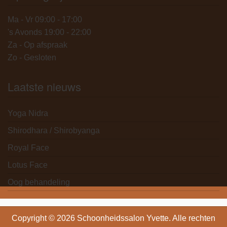
Ma - Vr 09:00 - 17:00
's Avonds 19:00 - 22:00
Za - Op afspraak
Zo - Gesloten
Laatste nieuws
Yoga Nidra
Shirodhara / Shirobyanga
Royal Face
Lotus Face
Oog behandeling
Copyright © 2026 Schoonheidssalon Yvette. Alle rechten