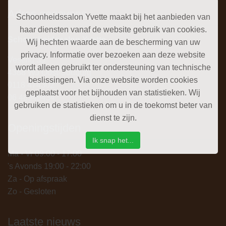
Adres gegevens
Schoonheidssalon Yvette maakt bij het aanbieden van
haar diensten vanaf de website gebruik van cookies.
Schoonheidssalon Yvette
Wij hechten waarde aan de bescherming van uw
privacy. Informatie over bezoeken aan deze website
Vesting 35
wordt alleen gebruikt ter ondersteuning van technische
4388 WJ Oost-Souburg
beslissingen. Via onze website worden cookies
0118 474302
geplaatst voor het bijhouden van statistieken. Wij
06 48949434
gebruiken de statistieken om u in de toekomst beter van
dienst te zijn.
Openingstijden
Ik snap het...
Ma - Vr 09:00 - 17:00
's Avonds 19:00 - 22:00
Za - Op afspraak
Zo - Gesloten
Laatste nieuws